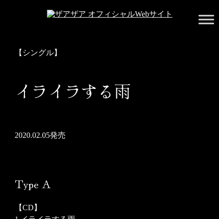
Skip
to
content
ザアザア オフィシャルWebサイト
ザアザアの世界には中毒性がございます。用法・用量を守り、
正しくお付き合いください
【シングル】
イライラする雨
2020.02.05発売
Type A
【CD】