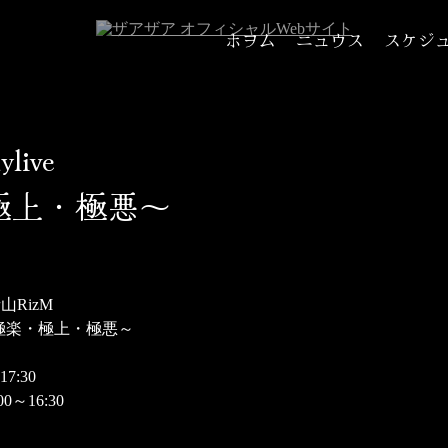
ホヲム
ニュウス
スケジ
正しくお付き合いください
live
極上・極悪～
青山RizM
e ～極楽・極上・極悪～
17:30
0～16:30