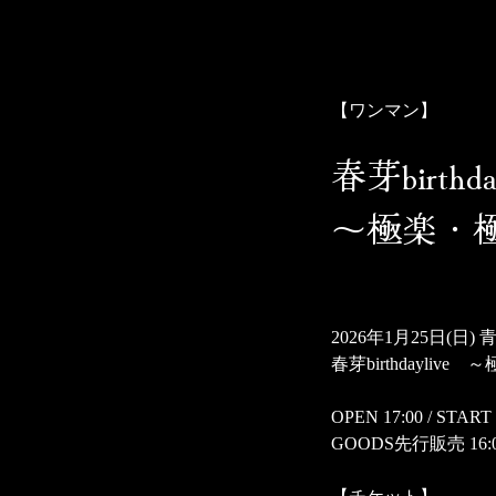
Skip
to
content
ザアザア オフィシャルWebサイト
ザアザアの世界には中毒性がございます。用法・用量を守り、
【ワンマン】
春芽birthday
～極楽・
2026年1月25日(日) 
春芽birthdayliv
OPEN 17:00 / START 
GOODS先行販売 16:0