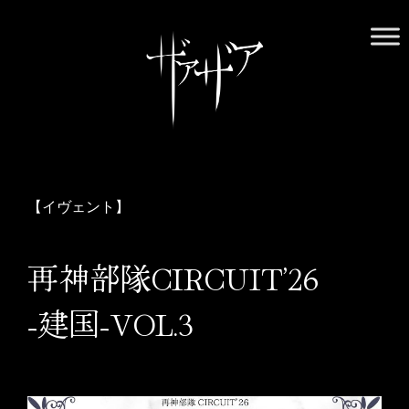
Skip
to
content
ザアザア オフィシャルWebサイト
ザアザアの世界には中毒性がございます。用法・用量を守り、
正しくお付き合いください
【イヴェント】
再神部隊CIRCUIT’26
-建国-VOL.3