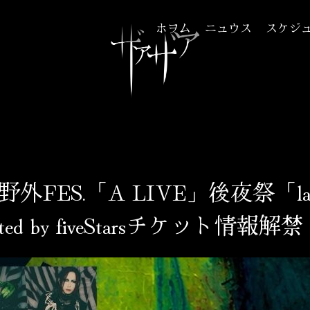
ホヲム
ニュウス
スケジ
正しくお付き合いください
ock 野外FES.「A LIVE」後夜祭「l
nted by fiveStarsチケット情報解