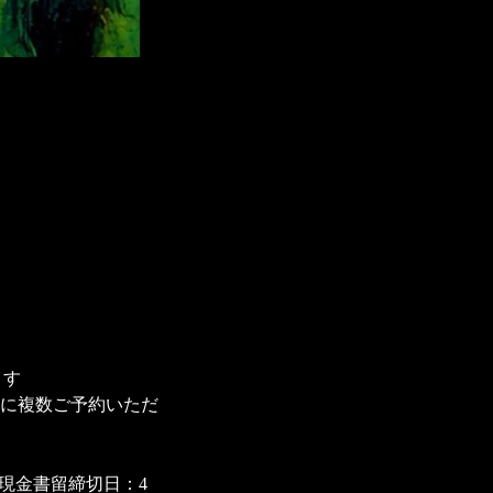
ます
時に複数ご予約いただ
(現金書留締切日：4