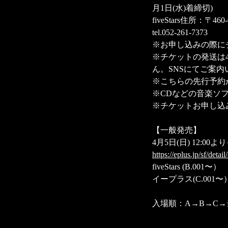
月1日(水)着締切)
fiveStars住所：〒
tel.052-261-7373
※お申し込みの際に
※チケットの発送は
ん。SNSにてご案内
※こちらの先行予約
※CDなどの音楽ソ
※チケットお申し込
【一般発売】
4月5日(日) 12:00
https://eplus.jp/sf/det
fiveStars (B.001〜）
イープラス(C.001〜
入場順：A→B→C→