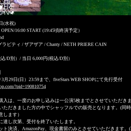
日(水祝)
0 OPEN/16:00 START (19:45頃終演予定）
nd
ティ / ザアザア / Chanty / NETH PRIERE CAIN
円(税込/D別）/ 当日 6,000円(税込/D別）
】
より3月29日(日）23:59まで、fiveStars WEB SHOPにて先行受付
-shop.com/?pid=190810754
購入は、一度のお申し込みは一公演5枚までとさせていただき
いただきました方の中でシャッフルでの販売となります。(同
意します）
に達し次第、受付を終了いたします。
ト決済、AmazonPay、現金書留のみとさせていただきます。