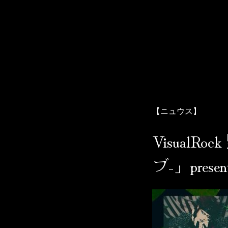
Skip
to
content
ザアザア オフィシャルWebサイト
ザアザアの世界には中毒性がございます。用法・用量を守り、
【ニュウス】
VisualR
ブ-」prese