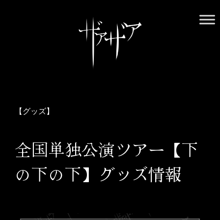
Skip
to
content
ザアザア オフィシャルWebサイト
ザアザアの世界には中毒性がございます。用法・用量を守り、
正しくお付き合いください
【グッズ】
全国単独公演ツアー【下
の下の下】グッズ情報