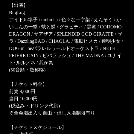
【出演】
BugLug
アイドル準子 / umbrella / 色々な十字架 / えんそく / か
いしんの一撃 / 蛾と蝶 / グラビティ / 黒蜜 / CODOMO
DRAGON / ザアザア / SPLENDID GOD GIRAFFE / ゼ
ラ / DazzlingBAD / CHAQLA. / 電脳ヒメカ / 透明少女 /
DOG inTheパラレルワールドオーケストラ / NETH
PRIERE CAIN / ビバラッシュ / THE MADNA / ユナイ
ト/ ルルノネ / 我が為
(50音順・敬称略)
【チケット料金】
前売 9,000円
当日 10,000円
(税込み・ドリンク代別)
※全会場出入り自由・但し入場制限有り
【チケットスケジュール】