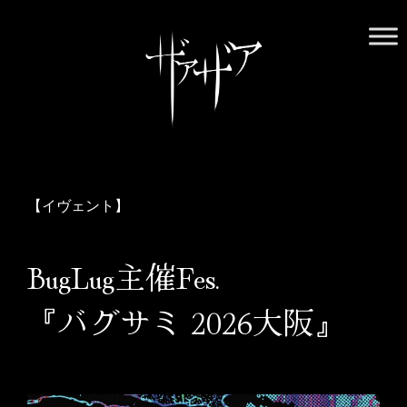
Skip
to
content
ザアザア オフィシャルWebサイト
ザアザアの世界には中毒性がございます。用法・用量を守り、
正しくお付き合いください
【イヴェント】
BugLug主催Fes.
『バグサミ 2026大阪』