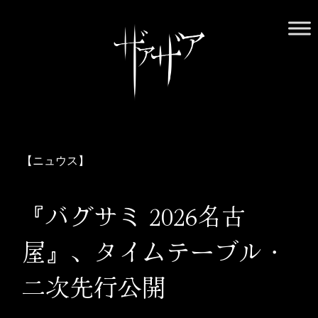
Skip
to
content
ザアザア オフィシャルWebサイト
ザアザアの世界には中毒性がございます。用法・用量を守り、
正しくお付き合いください
【ニュウス】
『バグサミ 2026名古
屋』、タイムテーブル・
二次先行公開