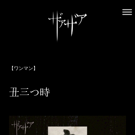
Skip
to
content
ザアザア オフィシャルWebサイト
ザアザアの世界には中毒性がございます。用法・用量を守り、
正しくお付き合いください
【ワンマン】
丑三つ時