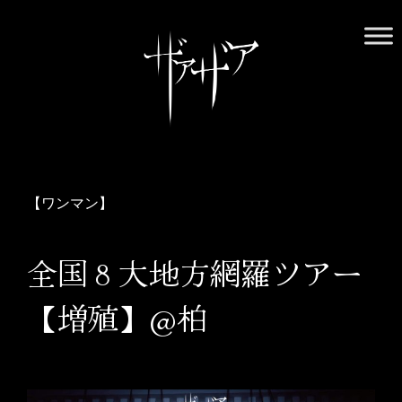
Skip
to
content
ザアザア オフィシャルWebサイト
ザアザアの世界には中毒性がございます。用法・用量を守り、
正しくお付き合いください
【ワンマン】
全国８大地方網羅ツアー
【増殖】@柏