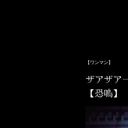
Skip
to
content
ザアザア オフィシャルWebサイト
ザアザアの世界には中毒性がございます。用法・用量を守り、
【ワンマン】
ザアザア
【恐鳴】