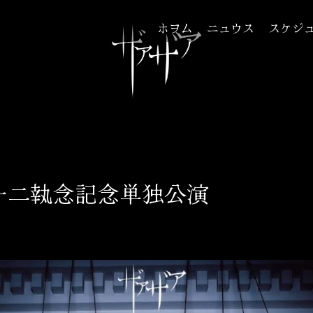
ホヲム
ニュウス
スケジ
正しくお付き合いください
一二執念記念単独公演